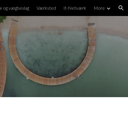
e og vægbeslag
Værksted
It-Netværk
More
ion