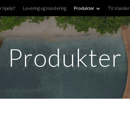
r hjælp?
Levering og montering
Produkter
TV stander
ip to main content
Skip to navigat
Produkter